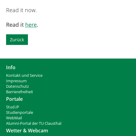
n
h
i
Read it now.
e
r
Read it
here
.
:
Zurück
Info
Kontakt und Service
Impressum
Datenschutz
Barrierefreiheit
Portale
Stud.IP
Studienportale
WebMail
Alumni-Portal der TU Clausthal
Wetter & Webcam