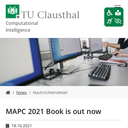
Z
u
m
H
Computational
a
Intelligence
u
p
t
i
n
h
a
l
t
s
S
News
Nachrichtendetail
p
i
r
e
i
s
MAPC 2021 Book is out now
n
i
g
n
e
d
18.10.2021